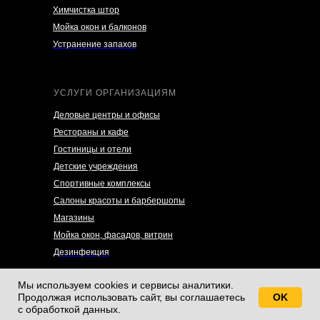
Химчистка штор
Мойка окон и балконов
Устранение запахов
УСЛУГИ ОРГАНИЗАЦИЯМ
Деловые центры и офисы
Рестораны и кафе
Гостиницы и отели
Детские учреждения
Спортивные комплексы
Салоны красоты и барбершопы
Магазины
Мойка окон, фасадов, витрин
Дезинфекция
Мы используем cookies и сервисы аналитики.
Продолжая использовать сайт, вы соглашаетесь
OK
Свяжитесь с нами!
Tilda
Made on
с обработкой данных.