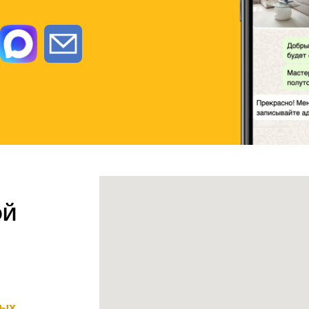
ОЙ
ных