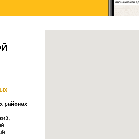
ОЙ
ных
х районах
кий,
й,
ый,